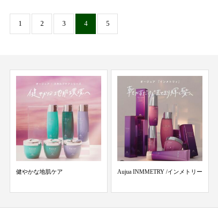
1
2
3
4
5
健やかな地肌ケア
Aujua INMMETRY /インメトリー