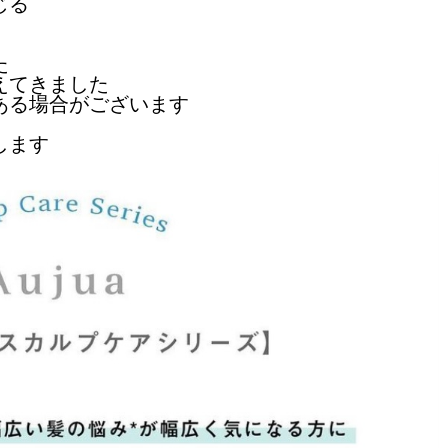
じる
た
えてきました
ある場合がございます
、
します