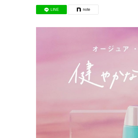
LINE
note